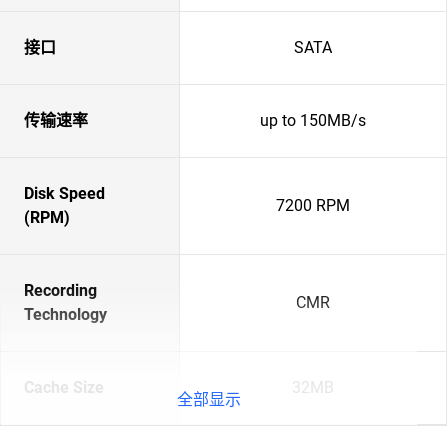
接口
SATA
传输速率
up to 150MB/s
Disk Speed
7200 RPM
(RPM)
Recording
CMR
Technology
Cache Size
32MB
全部显示