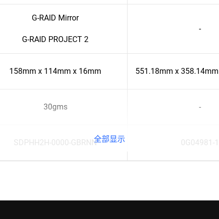
G-RAID Mirror
-
G-RAID PROJECT 2
158mm x 114mm x 16mm
551.18mm x 358.14mm
30gms
-
全部显示
SDPHH2H-0000-GBRNN
0G04981-1