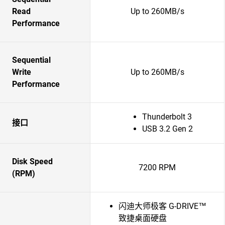
Read
Up to 260MB/s
Performance
Sequential
Write
Up to 260MB/s
Performance
Thunderbolt 3
接口
USB 3.2 Gen 2
Disk Speed
7200 RPM
(RPM)
闪迪大师极客 G-DRIVE™
致捷桌面硬盘