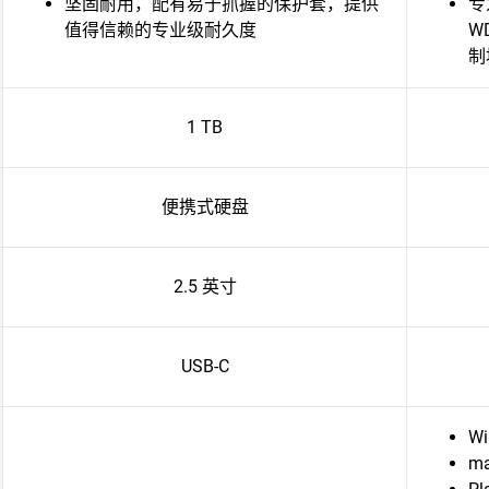
坚固耐用，配有易于抓握的保护套，提供
专
值得信赖的专业级耐久度
W
制
1 TB
便携式硬盘
2.5 英寸
USB-C
Wi
ma