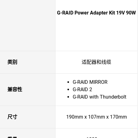
G-RAID Power Adapter Kit 19V 90W
类别
适配器和线缆
G-RAID MIRROR
兼容性
G-RAID 2
G-RAID with Thunderbolt
尺寸
190mm x 107mm x 170mm