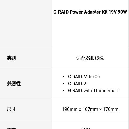
G-RAID Power Adapter Kit 19V 90W
类别
适配器和线缆
G-RAID MIRROR
兼容性
G-RAID 2
G-RAID with Thunderbolt
尺寸
190mm x 107mm x 170mm