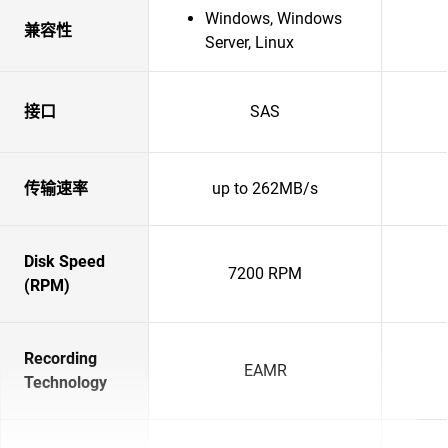
Windows, Windows
兼容性
Server, Linux
接口
SAS
传输速率
up to 262MB/s
Disk Speed
7200 RPM
(RPM)
Recording
EAMR
Technology