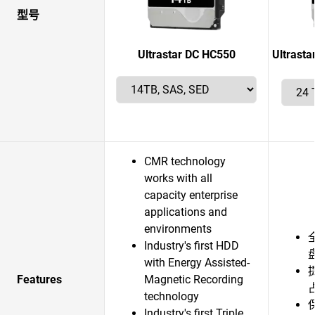
型号
Ultrastar DC HC550
Ultras
CMR technology
works with all
capacity enterprise
applications and
environments
Industry's first HDD
with Energy Assisted-
Features
Magnetic Recording
technology
Industry's first Triple