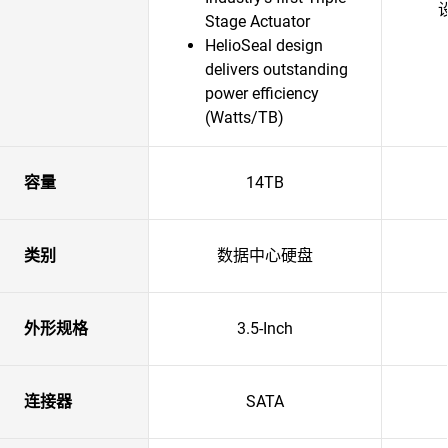
Stage Actuator
HelioSeal design
delivers outstanding
power efficiency
(Watts/TB)
容量
14TB
类别
数据中心硬盘
外形规格
3.5-Inch
连接器
SATA