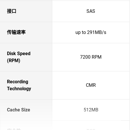
接口
SAS
传输速率
up to 291MB/s
Disk Speed
7200 RPM
(RPM)
Recording
CMR
Technology
Cache Size
512MB