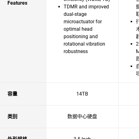
Features
TDMR and improved
dual-stage
microactuator for
optimal head
positioning and
器
rotational vibration
robustness
容量
14TB
类别
数据中心硬盘