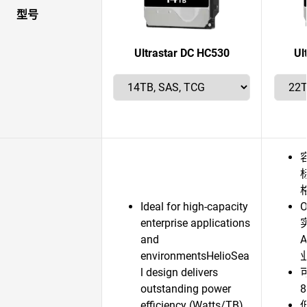
型号
Ultrastar DC HC530
Ul
Ideal for high-capacity
O
enterprise applications
and
environmentsHelioSea
l design delivers
outstanding power
8
efficiency (Watts/TB)