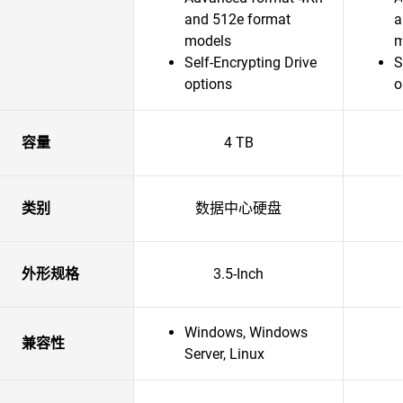
and 512e format
a
models
m
Self-Encrypting Drive
S
options
o
容量
4 TB
类别
数据中心硬盘
外形规格
3.5-Inch
Windows, Windows
兼容性
Server, Linux