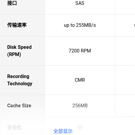
接口
SAS
传输速率
up to 255MB/s
Disk Speed
7200 RPM
(RPM)
Recording
CMR
Technology
Cache Size
256MB
安全性
SE
全部显示