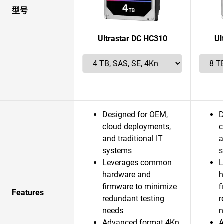
型号
Ultrastar DC HC310
Ul
Designed for OEM,
D
cloud deployments,
c
and traditional IT
a
systems
s
Leverages common
L
hardware and
h
firmware to minimize
f
Features
redundant testing
r
needs
n
Advanced format 4Kn
A