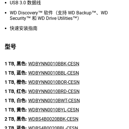
USB 3.0 数据线
WD Discovery™ 软件（支持 WD Backup™、WD
Security™ 和 WD Drive Utilities™）
快速安装指南
型号
1 TB,
黑色:
WDBYNN0010BBK-CESN
1 TB,
蓝色:
WDBYNN0010BBL-CESN
1 TB,
橙色:
WDBYNN0010BOR-CESN
1 TB,
红色:
WDBYNN0010BRD-CESN
1 TB,
白色:
WDBYNN0010BWT-CESN
1 TB,
黄色:
WDBYNN0010BYL-CESN
2 TB,
黑色:
WDBS4B0020BBK-CESN
2 TB,
蓝色:
WDBS4B0020BBL-CESN