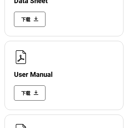
Data Sheet
下载
User Manual
下载