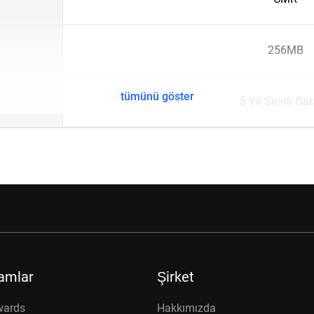
256MB
tümünü göster
5 Yıl Sınırlı Gar
amlar
Şirket
wards
Hakkımızda