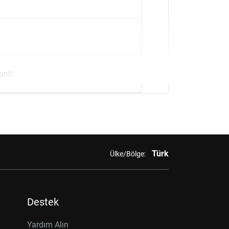
anti
Türk
Ülke/Bölge:
Destek
Yardım Alın