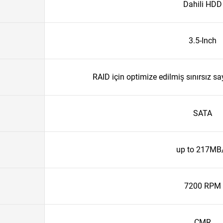
Dahili HDD
3.5-Inch
RAID için optimize edilmiş sınırsız s
SATA
up to 217MB
7200 RPM
CMR