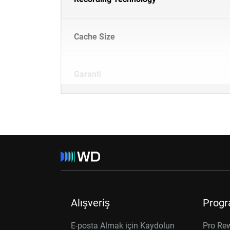
Cache Size
Garanti
Alışveriş
Progr
E-posta Almak için Kaydolun
Pro Re