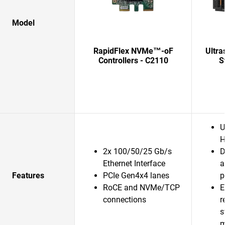
Model
RapidFlex NVMe™-oF
Ultra
Controllers - C2110
S
U
H
2x 100/50/25 Gb/s
D
Ethernet Interface
a
Features
PCIe Gen4x4 lanes
p
RoCE and NVMe/TCP
E
connections
r
s
m