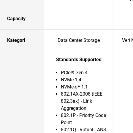
Capacity
-
Kategori
Data Center Storage
Veri 
Standards Supported
PCle® Gen 4
NVMe 1.4
NVMe-oF 1.1
802.1AX-2008 (IEEE
802.3ax) - Link
Aggregation
802.1P - Priority Code
Point
802.1Q - Virtual LANS