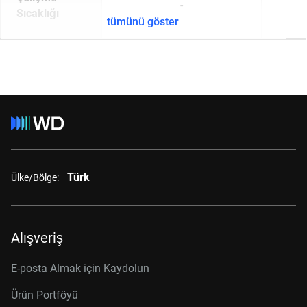
-
Sıcaklığı
tümünü göster
Türk
Ülke/Bölge:
Alışveriş
E-posta Almak için Kaydolun
Ürün Portföyü