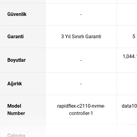
Güvenlik
-
Garanti
3 Yıl Sınırlı Garanti
5 
1,044
Boyutlar
-
Ağırlık
-
Model
rapidflex-c2110-nvme-
data102
Number
controller-1
Çalışma