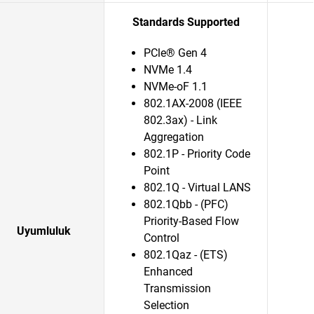
Standards Supported
PCle® Gen 4
NVMe 1.4
NVMe-oF 1.1
802.1AX-2008 (IEEE
802.3ax) - Link
Aggregation
802.1P - Priority Code
Point
802.1Q - Virtual LANS
802.1Qbb - (PFC)
Priority-Based Flow
Uyumluluk
Control
802.1Qaz - (ETS)
Enhanced
Transmission
Selection