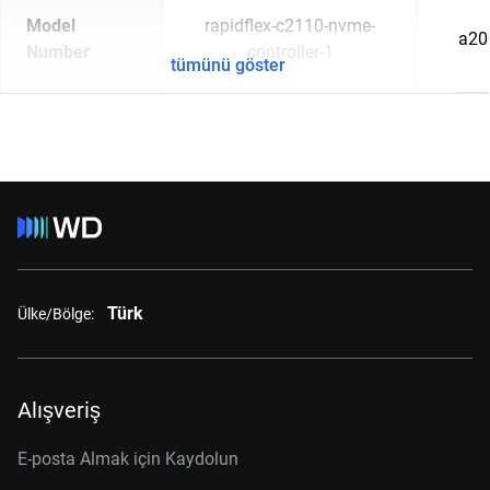
Model
rapidflex-c2110-nvme-
a20
Number
controller-1
tümünü göster
Türk
Ülke/Bölge:
Alışveriş
E-posta Almak için Kaydolun