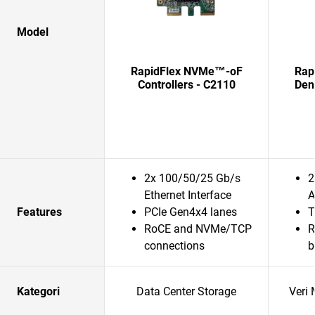
Model
RapidFlex NVMe™-oF
Rap
Controllers - C2110
Dene
2x 100/50/25 Gb/s
2
Ethernet Interface
A
Features
PCIe Gen4x4 lanes
T
RoCE and NVMe/TCP
R
connections
b
Kategori
Data Center Storage
Veri 