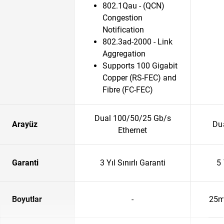
802.1Qau - (QCN)
Congestion
Notification
802.3ad-2000 - Link
Aggregation
Supports 100 Gigabit
Copper (RS-FEC) and
Fibre (FC-FEC)
Dual 100/50/25 Gb/s
Arayüz
Du
Ethernet
Garanti
3 Yıl Sınırlı Garanti
5 
Boyutlar
-
25m