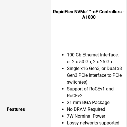
RapidFlex NVMe™-oF Controllers -
A1000
100 Gb Ethernet Interface,
or 2 x 50 Gb, 2 x 25 Gb
Single x16 Gen3, or Dual x8
Gen3 PCIe Interface to PCIe
switch(es)
Support of RoCEv1 and
RoCEv2
21 mm BGA Package
Features
No DRAM Required
7W Nominal Power
Lossy networks supported