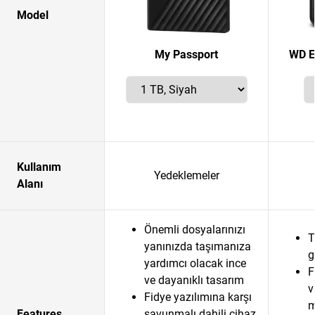
Model
My Passport
WD E
Kullanım
Yedeklemeler
Alanı
Önemli dosyalarınızı
T
yanınızda taşımanıza
g
yardımcı olacak ince
F
ve dayanıklı tasarım
v
Fidye yazılımına karşı
m
Features
savunmalı dahili cihaz