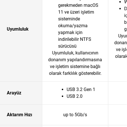
W
gerekmeden macOS
D
11 ve üzeri işletim
i
sisteminde
b
okuma/yazma
Uyumluluk
g
yapmak için
Uyum
indirilebilir NTFS
donan
sürücüsü
ve iş
Uyumluluk, kullanıcının
olarak
donanım yapılandırmasına
ve işletim sistemine bağlı
olarak farklılık gösterebilir.
USB 3.2 Gen 1
Arayüz
USB 2.0
Aktarım Hızı
up to 5Gb/s