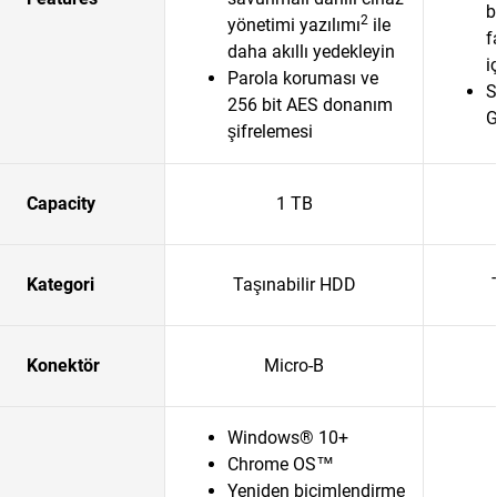
b
2
yönetimi yazılımı
ile
f
daha akıllı yedekleyin
i
Parola koruması ve
S
256 bit AES donanım
G
şifrelemesi
Capacity
1 TB
Kategori
Taşınabilir HDD
Konektör
Micro-B
Windows® 10+
Chrome OS™
Yeniden biçimlendirme