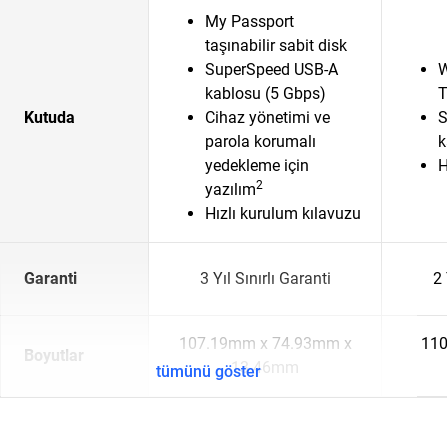
My Passport
taşınabilir sabit disk
SuperSpeed USB-A
W
kablosu (5 Gbps)
T
Kutuda
Cihaz yönetimi ve
S
parola korumalı
k
yedekleme için
H
2
yazılım
Hızlı kurulum kılavuzu
Garanti
3 Yıl Sınırlı Garanti
2 
107.19mm x 74.93mm x
110
Boyutlar
13.46mm
tümünü göster