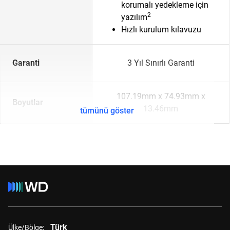
korumalı yedekleme için
2
yazılım
Hızlı kurulum kılavuzu
Garanti
3 Yıl Sınırlı Garanti
107.19mm x 74.93mm x
Boyutlar
13.46mm
tümünü göster
Türk
Ülke/Bölge: