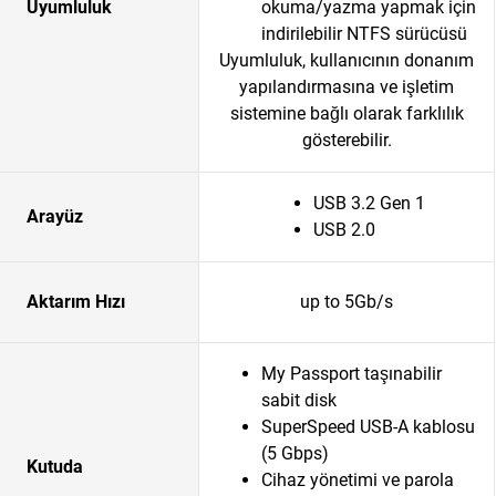
Uyumluluk
okuma/yazma yapmak için
indirilebilir NTFS sürücüsü
Uyumluluk, kullanıcının donanım
yapılandırmasına ve işletim
sistemine bağlı olarak farklılık
gösterebilir.
USB 3.2 Gen 1
Arayüz
USB 2.0
Aktarım Hızı
up to 5Gb/s
My Passport taşınabilir
sabit disk
SuperSpeed USB-A kablosu
(5 Gbps)
Kutuda
Cihaz yönetimi ve parola