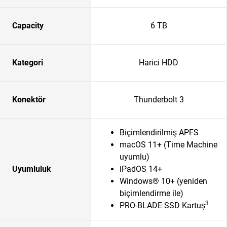
Capacity
6 TB
Kategori
Harici HDD
Konektör
Thunderbolt 3
Biçimlendirilmiş APFS
macOS 11+ (Time Machine
uyumlu)
Uyumluluk
iPadOS 14+
Windows® 10+ (yeniden
biçimlendirme ile)
3
PRO-BLADE SSD Kartuş