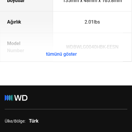
Boyutlar
135mm x 48mm x 165.8mm
Ağırlık
2.01lbs
Model
WDBWLG0040HBK-EESN
Number
tümünü göster
Türk
Ülke/Bölge: