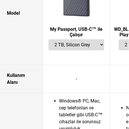
Model
My Passport, USB-C™ ile
WD_BLA
Çalışır
Play
Kullanım
-
Alanı
Windows® PC, Mac,
cep telefonları ve
N
tabletler gibi USB-C™
o
cihazlar ile sorunsuz
e
uyumluluk
t