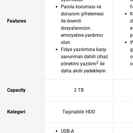
Parola koruması ve
f
donanım şifrelemesi
K
Features
ile önemli
d
dosyalarınızın
e
emniyetine yardımcı
p
olun
W
Fidye yazılımına karşı
g
savunmalı dahili cihaz
o
2
yönetimi yazılımı
ile
o
daha akıllı yedekleyin
Capacity
2 TB
Kategori
Taşınabilir HDD
USB-A