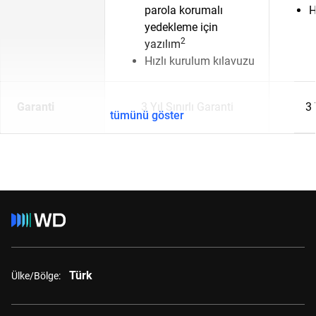
parola korumalı
H
yedekleme için
2
yazılım
Hızlı kurulum kılavuzu
Garanti
3 Yıl Sınırlı Garanti
3 
tümünü göster
Türk
Ülke/Bölge: