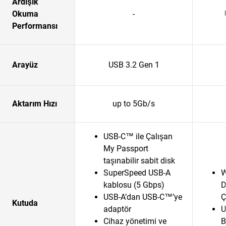
Ardışık
Okuma
-
Performansı
Arayüz
USB 3.2 Gen 1
Aktarım Hızı
up to 5Gb/s
USB-C™ ile Çalışan
My Passport
taşınabilir sabit disk
SuperSpeed USB-A
W
kablosu (5 Gbps)
D
USB-A’dan USB-C™’ye
Ç
Kutuda
adaptör
U
Cihaz yönetimi ve
B