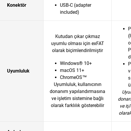
Konektör
USB-C (adapter
included)
P
(
Kutudan çıkar çıkmaz
o
uyumlu olması için exFAT
P
olarak biçimlendirilmiştir
d
Windows® 10+
P
macOS 11+
Uyumluluk
v
ChromeOS™
s
Uyumluluk, kullanıcının
ü
donanım yapılandırmasına
Uyum
ve işletim sistemine bağlı
donan
olarak farklılık gösterebilir
ve iş
olarak