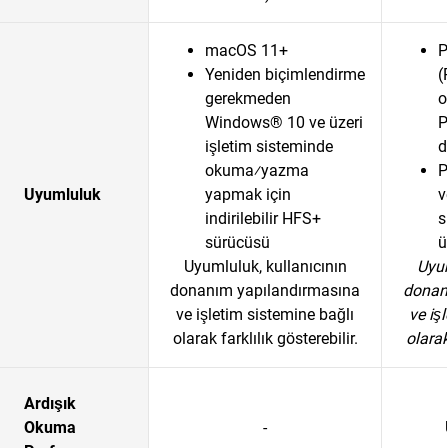
macOS 11+
P
Yeniden biçimlendirme
(
gerekmeden
o
Windows® 10 ve üzeri
P
işletim sisteminde
d
okuma⁄yazma
P
Uyumluluk
yapmak için
v
indirilebilir HFS+
s
sürücüsü
ü
Uyumluluk, kullanıcının
Uyum
donanım yapılandırmasına
donan
ve işletim sistemine bağlı
ve iş
olarak farklılık gösterebilir.
olarak
Ardışık
Okuma
-