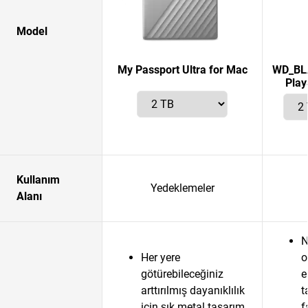
Model
My Passport Ultra for Mac
WD_BLA
Play
Kullanım
Yedeklemeler
Alanı
N
Her yere
o
götürebileceğiniz
e
arttırılmış dayanıklılık
t
için şık metal tasarım
f