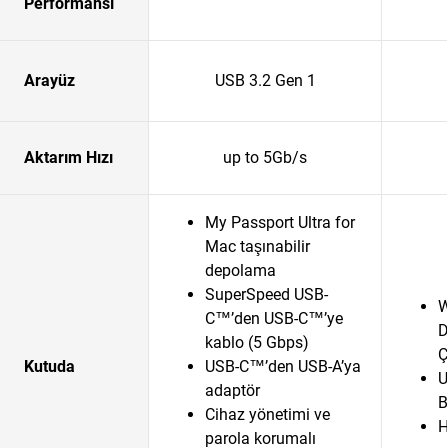
Performansı
Arayüz
USB 3.2 Gen 1
Aktarım Hızı
up to 5Gb/s
My Passport Ultra for
Mac taşınabilir
depolama
SuperSpeed USB-
W
C™’den USB-C™’ye
D
kablo (5 Gbps)
Ç
Kutuda
USB-C™’den USB-A’ya
U
adaptör
B
Cihaz yönetimi ve
H
parola korumalı