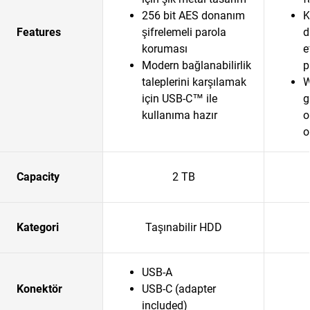
256 bit AES donanım
K
Features
şifrelemeli parola
d
koruması
e
Modern bağlanabilirlik
p
taleplerini karşılamak
W
için USB-C™ ile
g
kullanıma hazır
o
o
Capacity
2 TB
Kategori
Taşınabilir HDD
USB-A
Konektör
USB-C (adapter
included)