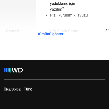
yedekleme için
2
yazılım
Hızlı kurulum kılavuzu
Garanti
3 Yıl Sınırlı Garanti
3 
tümünü göster
Türk
Ülke/Bölge: