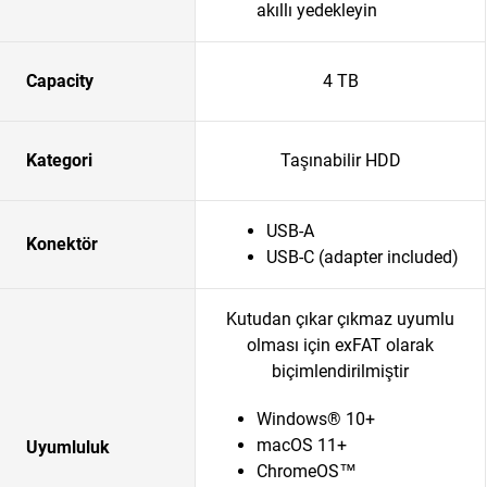
akıllı yedekleyin
Capacity
4 TB
Kategori
Taşınabilir HDD
USB-A
Konektör
USB-C (adapter included)
Kutudan çıkar çıkmaz uyumlu
olması için exFAT olarak
biçimlendirilmiştir
Windows® 10+
macOS 11+
Uyumluluk
ChromeOS™