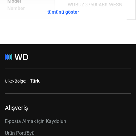
Model
WDBUZG7500ABK-WESN
Number
tümünü göster
Türk
Ülke/Bölge:
Alışveriş
E-posta Almak için Kaydolun
Ürün Portföyü