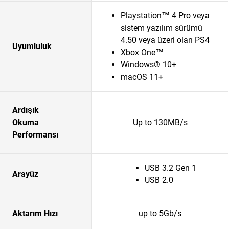
Playstation™ 4 Pro veya
sistem yazılım sürümü
4.50 veya üzeri olan PS4
Uyumluluk
Xbox One™
Windows® 10+
macOS 11+
Ardışık
Okuma
Up to 130MB/s
Performansı
USB 3.2 Gen 1
Arayüz
USB 2.0
Aktarım Hızı
up to 5Gb/s