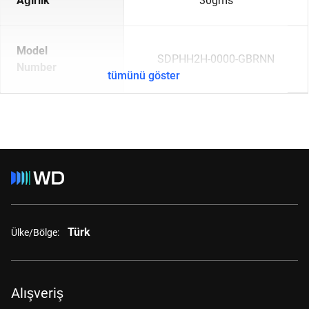
Ağırlık
30gms
Model
SDPHH2H-0000-GBRNN
Number
tümünü göster
Türk
Ülke/Bölge:
Alışveriş