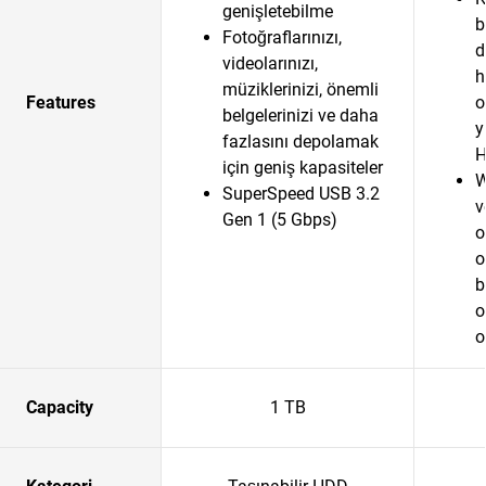
genişletebilme
b
Fotoğraflarınızı,
d
videolarınızı,
h
müziklerinizi, önemli
Features
o
belgelerinizi ve daha
y
fazlasını depolamak
H
için geniş kapasiteler
W
SuperSpeed USB 3.2
v
Gen 1 (5 Gbps)
o
o
b
o
o
Capacity
1 TB