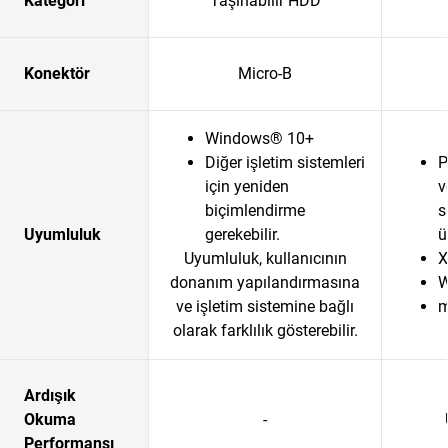
Kategori
Taşınabilir HDD
Konektör
Micro-B
Windows® 10+
Diğer işletim sistemleri
P
için yeniden
v
biçimlendirme
s
Uyumluluk
gerekebilir.
ü
Uyumluluk, kullanıcının
X
donanım yapılandırmasına
W
ve işletim sistemine bağlı
m
olarak farklılık gösterebilir.
Ardışık
Okuma
-
Performansı