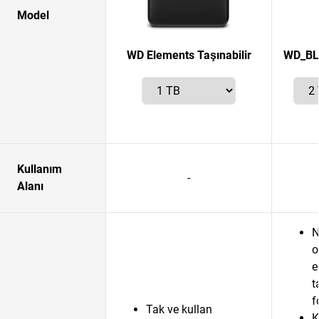
Model
WD Elements Taşınabilir
WD_BL
Kullanım
-
Alanı
N
o
e
t
f
Tak ve kullan
K