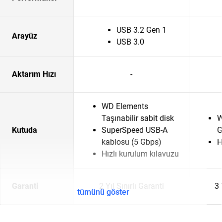
USB 3.2 Gen 1
Arayüz
USB 3.0
Aktarım Hızı
-
WD Elements
Taşınabilir sabit disk
W
Kutuda
SuperSpeed USB-A
G
kablosu (5 Gbps)
H
Hızlı kurulum kılavuzu
Garanti
2 Yıl Sınırlı Garanti
3 
tümünü göster