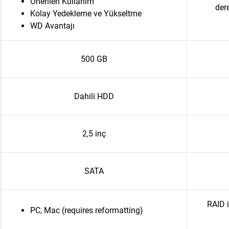
Önerilen Kullanım
dere
Kolay Yedekleme ve Yükseltme
WD Avantajı
500 GB
Dahili HDD
2,5 inç
SATA
RAID 
PC, Mac (requires reformatting)