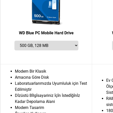
WD Blue PC Mobile Hard Drive
Modern Bir Klasik
Amacına Göre Disk
Ev O
Laboratuarlarımızda Uyumluluk için Test
Ölç
Edilmiştir
Sist
Dİzüstü Bİlgİsayariniz İçİn İstedİğİnİz
RAI
Kadar Depolama Alani
sist
Modern Tasarim
180