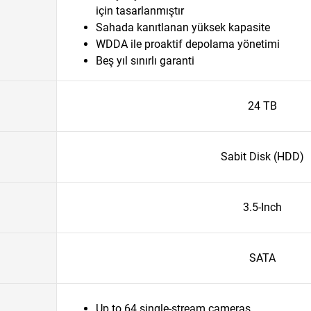
için tasarlanmıştır
Sahada kanıtlanan yüksek kapasite
WDDA ile proaktif depolama yönetimi
Beş yıl sınırlı garanti
24 TB
Sabit Disk (HDD)
3.5-Inch
SATA
Up to 64 single-stream cameras