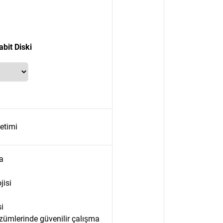
abit Diski
etimi
a
jisi
si
özümlerinde güvenilir çalışma