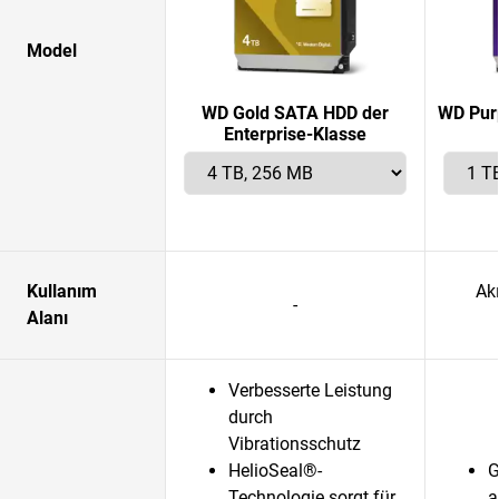
Model
WD Gold SATA HDD der
WD Purp
Enterprise-Klasse
Kullanım
Akı
-
Alanı
Verbesserte Leistung
durch
Vibrationsschutz
HelioSeal®-
G
Technologie sorgt für
a