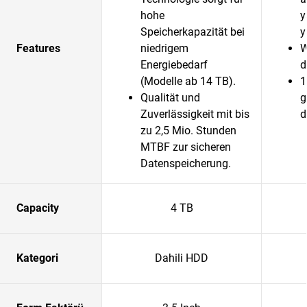
hohe
y
Speicherkapazität bei
y
Features
niedrigem
W
Energiebedarf
d
(Modelle ab 14 TB).
1
Qualität und
g
Zuverlässigkeit mit bis
d
zu 2,5 Mio. Stunden
MTBF zur sicheren
Datenspeicherung.
Capacity
4 TB
Kategori
Dahili HDD