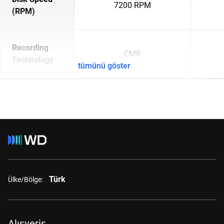
7200 RPM
(RPM)
Recording
CMR
Technology
tümünü göster
Türk
Ülke/Bölge:
Alışveriş