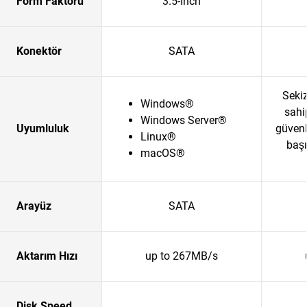
Form Faktörü
3.5-Inch
Konektör
SATA
Seki
Windows®
sahi
Windows Server®
Uyumluluk
güvenl
Linux®
baş
macOS®
Arayüz
SATA
Aktarım Hızı
up to 267MB/s
Disk Speed