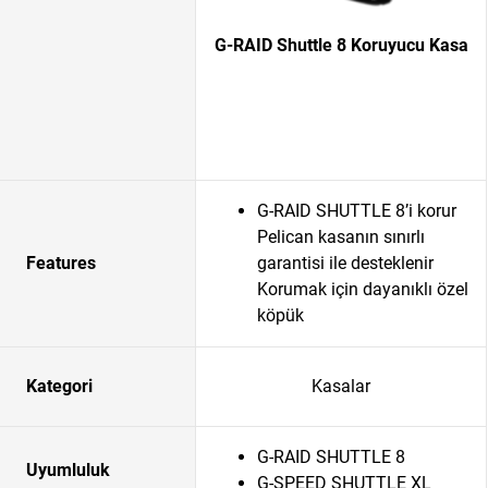
G-RAID Shuttle 8 Koruyucu Kasa
G-RAID SHUTTLE 8’i korur
Pelican kasanın sınırlı
Features
garantisi ile desteklenir
Korumak için dayanıklı özel
köpük
Kategori
Kasalar
G-RAID SHUTTLE 8
Uyumluluk
G-SPEED SHUTTLE XL