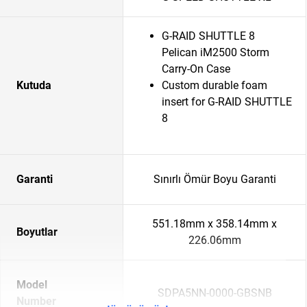
G-RAID SHUTTLE 8
Pelican iM2500 Storm
Carry-On Case
Kutuda
Custom durable foam
insert for G-RAID SHUTTLE
8
Garanti
Sınırlı Ömür Boyu Garanti
551.18mm x 358.14mm x
Boyutlar
226.06mm
Model
SDPA5NN-0000-GBSNB
Number