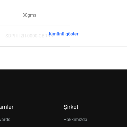
30gms
tümünü göster
SDPHH2H-0000-GBRNN
amlar
Şirket
wards
Hakkımızda