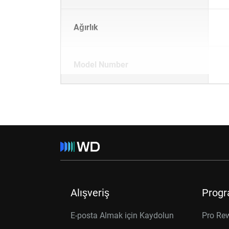
Ağırlık
Model Number
Alışveriş
Progr
E-posta Almak için Kaydolun
Pro Re