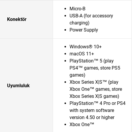
Micro-B
USB-A (for accessory
Konektör
charging)
Power Supply
Windows® 10+
macOS 11+
PlayStation™ 5 (play
PS4™ games, store PS5
games)
Xbox Series X|S™ (play
Uyumluluk
Xbox One™ games, store
Xbox Series X|S games)
PlayStation™ 4 Pro or PS4
with system software
version 4.50 or higher
Xbox One™