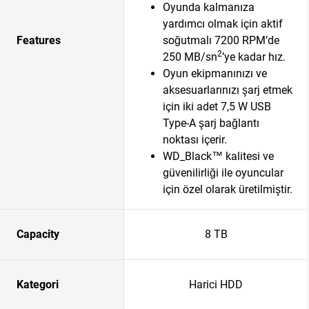
Oyunda kalmanıza
yardımcı olmak için aktif
Features
soğutmalı 7200 RPM’de
2
250 MB/sn
’ye kadar hız.
Oyun ekipmanınızı ve
aksesuarlarınızı şarj etmek
için iki adet 7,5 W USB
Type-A şarj bağlantı
noktası içerir.
WD_Black™ kalitesi ve
güvenilirliği ile oyuncular
için özel olarak üretilmiştir.
Capacity
8 TB
Kategori
Harici HDD