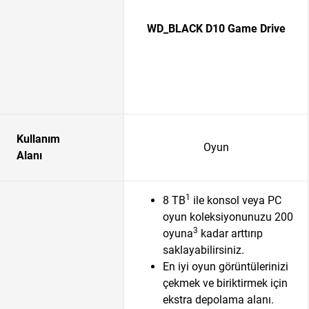
WD_BLACK D10 Game Drive
Kullanım
Oyun
Alanı
1
8 TB
ile konsol veya PC
oyun koleksiyonunuzu 200
3
oyuna
kadar arttırıp
saklayabilirsiniz.
En iyi oyun görüntülerinizi
çekmek ve biriktirmek için
ekstra depolama alanı.