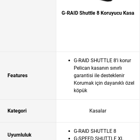
G-RAID Shuttle 8 Koruyucu Kasa
G-RAID SHUTTLE 8’i korur
Pelican kasanın sınırlı
Features
garantisi ile desteklenir
Korumak için dayanıklı özel
köpük
Kategori
Kasalar
G-RAID SHUTTLE 8
Uyumluluk
G-SPEED SHUTTLE XL