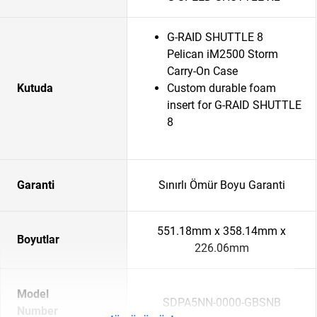
G-RAID SHUTTLE 8
Pelican iM2500 Storm
Carry-On Case
Kutuda
Custom durable foam
insert for G-RAID SHUTTLE
8
Garanti
Sınırlı Ömür Boyu Garanti
551.18mm x 358.14mm x
Boyutlar
226.06mm
Model
SDPA5NN-0000-GBSNB
Number