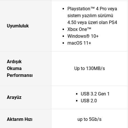
Playstation™ 4 Pro veya
sistem yazılım sürümü
4.50 veya üzeri olan PS4
Uyumluluk
Xbox One™
Windows® 10+
macOS 11+
Ardışık
Okuma
Up to 130MB/s
Performansı
USB 3.2 Gen 1
Arayüz
USB 2.0
Aktarım Hızı
up to 5Gb/s