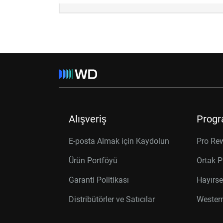
Alışveriş
Progr
E-posta Almak için Kaydolun
Pro Re
Ürün Portföyü
Ortak P
Garanti Politikası
Hayırse
Distribütörler ve Satıcılar
Western