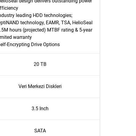
elioSeal design delivers outstanding power
fficiency
ndustry leading HDD technologies;
ptiNAND technology, EAMR, TSA, HelioSeal
.5M hours (projected) MTBF rating & 5-year
imited warranty
elf-Encrypting Drive Options
20 TB
Veri Merkezi Diskleri
3.5 Inch
SATA