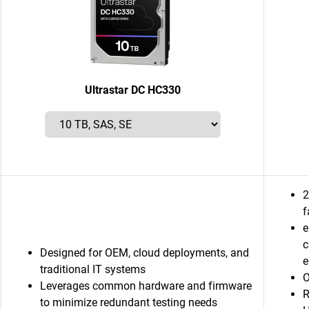
Ultrastar DC HC330
2
f
e
c
Designed for OEM, cloud deployments, and
e
traditional IT systems
O
Leverages common hardware and firmware
R
to minimize redundant testing needs