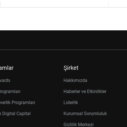
amlar
Şirket
wards
Hakkımızda
rogramları
Haberler ve Etkinlikler
verlik Programları
Liderlik
 Digital Capital
Kurumsal Sorumluluk
Gizlilik Merkezi