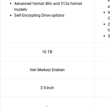
H
Advanced format 4Kn and 512e format
e
models
I
Self-Encrypting Drive options
O
2
l
S
10 TB
Veri Merkezi Diskleri
3.5-Inch
-