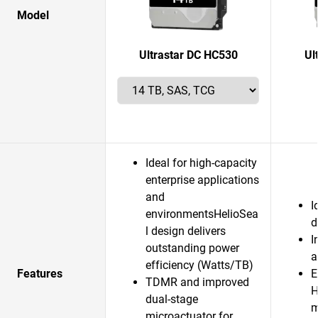
Model
Ultrastar DC HC530
Ul
Ideal for high-capacity
enterprise applications
and
I
environmentsHelioSea
d
l design delivers
I
outstanding power
a
efficiency (Watts/TB)
Features
E
TDMR and improved
H
dual-stage
m
microactuator for