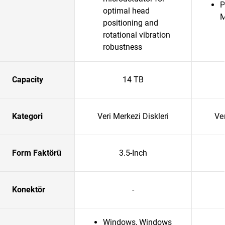
P
optimal head
positioning and
rotational vibration
robustness
Capacity
14 TB
Kategori
Veri Merkezi Diskleri
Ver
Form Faktörü
3.5-Inch
Konektör
-
Windows, Windows