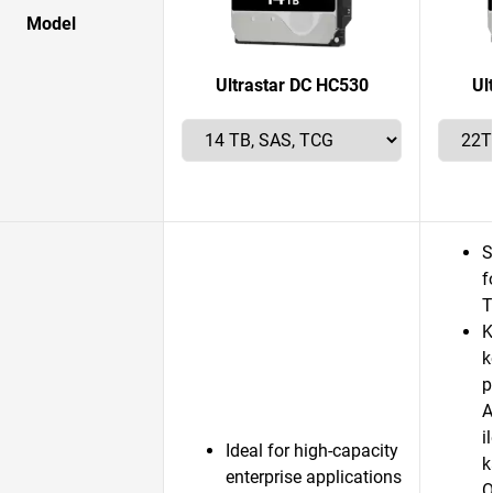
Model
Ultrastar DC HC530
Ul
S
f
T
K
k
p
A
i
Ideal for high-capacity
k
enterprise applications
O