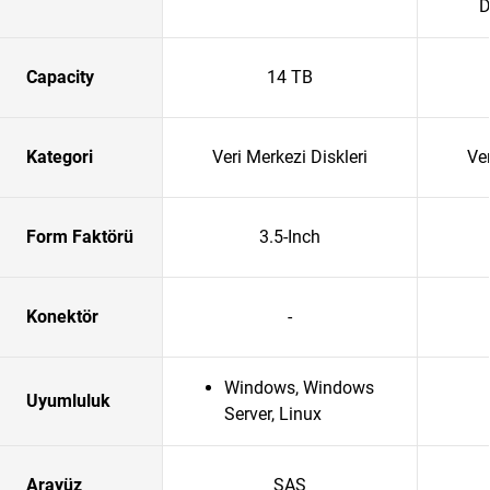
D
Capacity
14 TB
Kategori
Veri Merkezi Diskleri
Ver
Form Faktörü
3.5-Inch
Konektör
-
Windows, Windows
Uyumluluk
Server, Linux
Arayüz
SAS