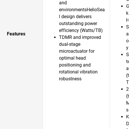
and
G
environmentsHelioSea
k
l design delivers
H
outstanding power
S
efficiency (Watts/TB)
Features
a
TDMR and improved
o
dual-stage
y
microactuator for
S
optimal head
t
positioning and
a
rotational vibration
(
robustness
T
2
(
M
s
K
D