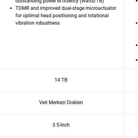
outstanding power efficiency (Watts/TB)
TDMR and improved dual-stage microactuator
for optimal head positioning and rotational
vibration robustness
14 TB
Veri Merkezi Diskleri
3.5-Inch