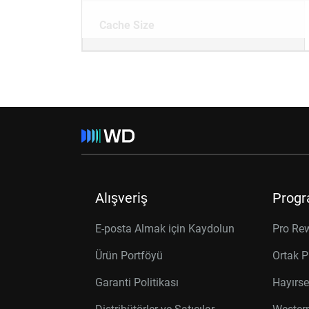
Cache Size
Alışveriş
Progr
E-posta Almak için Kaydolun
Pro Re
Ürün Portföyü
Ortak P
Garanti Politikası
Hayırse