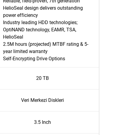
Reliable, field-proven, 7th generation
HelioSeal design delivers outstanding
power efficiency
Industry leading HDD technologies;
OptiNAND technology, EAMR, TSA,
HelioSeal
2.5M hours (projected) MTBF rating & 5-
year limited warranty
Self-Encrypting Drive Options
20 TB
Veri Merkezi Diskleri
3.5 Inch