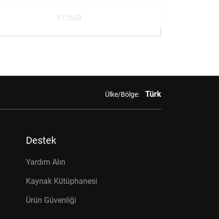
512MB
Türk
Ülke/Bölge:
Destek
Yardım Alın
Kaynak Kütüphanesi
Ürün Güvenliği