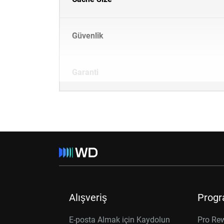
Güvenlik
Garanti
Alışveriş
Progr
E-posta Almak için Kaydolun
Pro Re