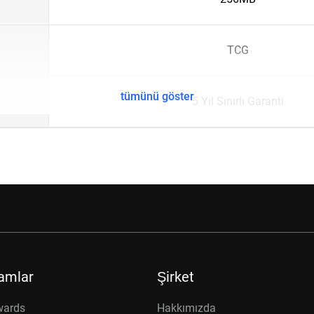
TCG
tümünü göster
5 Yıl Sınırlı Garanti
amlar
Şirket
wards
Hakkımızda