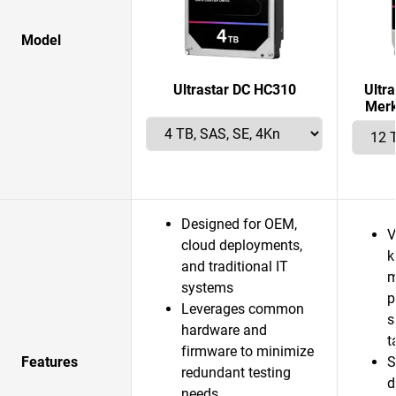
Model
Ultrastar DC HC310
Ultr
Merk
Designed for OEM,
V
cloud deployments,
k
and traditional IT
m
systems
p
Leverages common
s
hardware and
t
firmware to minimize
Features
S
redundant testing
d
needs