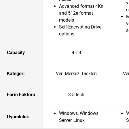
y
Advanced format 4Kn
ü
and 512e format
M
models
v
Self-Encrypting Drive
s
options
Capacity
4 TB
Kategori
Veri Merkezi Diskleri
Ver
Form Faktörü
3.5-Inch
Windows, Windows
W
Uyumluluk
Server, Linux
S