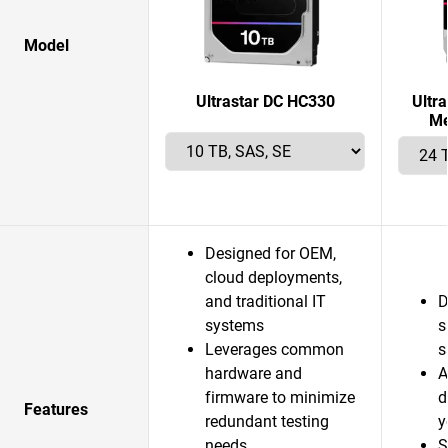
Model
Ultrastar DC HC330
Ultr
Me
Designed for OEM,
cloud deployments,
and traditional IT
D
systems
s
Leverages common
s
hardware and
A
firmware to minimize
d
Features
redundant testing
y
needs
S