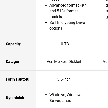
Advanced format 4Kn
d
and 512e format
t
models
g
Self-Encrypting Drive
options
Capacity
10 TB
Kategori
Veri Merkezi Diskleri
Ver
Form Faktörü
3.5-Inch
Windows, Windows
Uyumluluk
Server, Linux