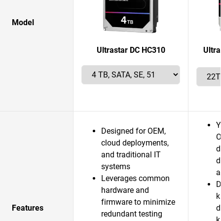
Model
Ultrastar DC HC310
Ultr
Y
Designed for OEM,
O
cloud deployments,
d
and traditional IT
d
systems
a
Leverages common
D
hardware and
k
firmware to minimize
Features
d
redundant testing
k