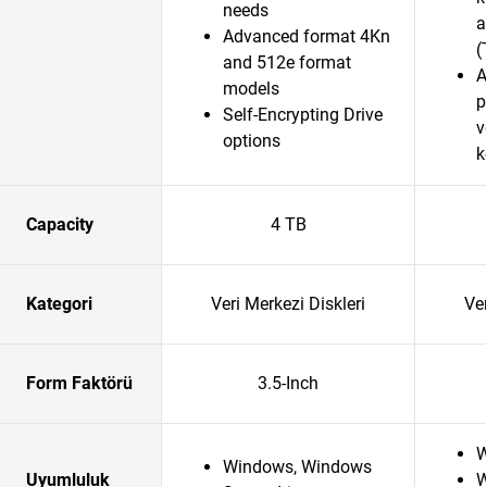
needs
a
Advanced format 4Kn
(
and 512e format
A
models
p
Self-Encrypting Drive
v
options
k
Capacity
4 TB
Kategori
Veri Merkezi Diskleri
Ver
Form Faktörü
3.5-Inch
W
Windows, Windows
Uyumluluk
W