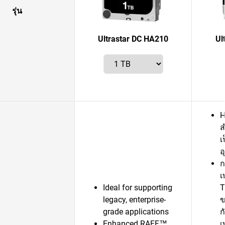
รุ่น
Ultrastar DC HA210
Ul
H
ส
เ
อ
ก
เ
Ideal for supporting
T
legacy, enterprise-
ข
grade applications
ก
Enhanced RAFF™
เ