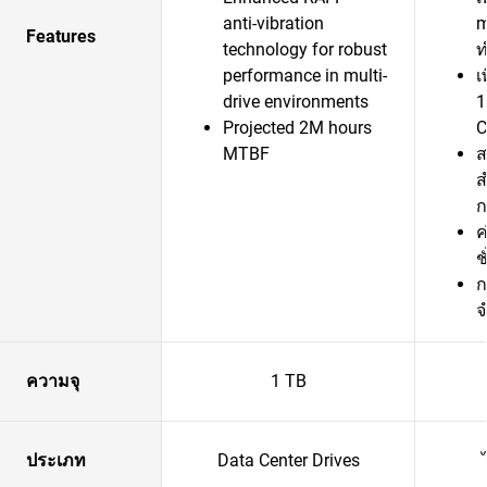
anti-vibration
m
Features
technology for robust
ท
performance in multi-
เ
drive environments
1
Projected 2M hours
C
MTBF
ส
ส
ก
ค
ช
ก
จ
ความจุ
1 TB
ประเภท
Data Center Drives