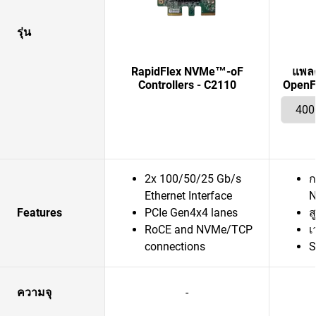
รุ่น
RapidFlex NVMe™-oF
แพลต
Controllers - C2110
OpenF
2x 100/50/25 Gb/s
ก
Ethernet Interface
N
Features
PCIe Gen4x4 lanes
ส
RoCE and NVMe/TCP
เ
connections
S
ความจุ
-