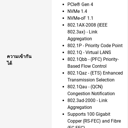
PCle® Gen 4
NVMe 1.4
NVMe-oF 1.1
802.1AX-2008 (IEEE
802.3ax) - Link
Aggregation
802.1P - Priority Code Point
802.1Q - Virtual LANS
ความเข้ากัน
802.1Qbb - (PFC) Priority-
ได้
Based Flow Control
802.1Qaz - (ETS) Enhanced
Transmission Selection
802.1Qau - (QCN)
Congestion Notification
802.3ad-2000 - Link
Aggregation
Supports 100 Gigabit
Copper (RS-FEC) and Fibre
(FC-FEC)