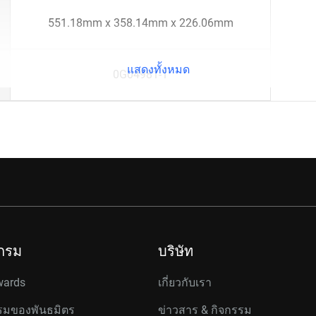
551.18mm x 358.14mm x 226.06mm
แสดงทั้งหมด
0G04981-1
กรม
บริษัท
wards
เกี่ยวกับเรา
มของพันธมิตร
ข่าวสาร & กิจกรรม