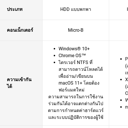
ประเภท
HDD แบบพกพา
คอนเน็กเตอร์
Micro-B
Windows® 10+
Chrome OS™
P
ไดรเวอร์ NTFS ที่
(
สามารถดาวน์โหลดได้
เ
เพื่ออ่าน/เขียนบน
ความเข้ากัน
X
macOS 11+ โดยต้อง
ได้
(
ฟอร์แมตใหม่
O
ความสามารถในการใช้งาน
W
ร่วมกันได้อาจแตกต่างกันไป
m
ตามการกำหนดค่าฮาร์ดแวร์
และระบบปฏิบัติการของผู้ใช้