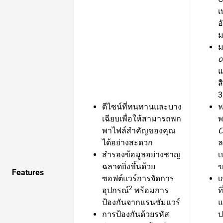
เ
อ
ม
ม
o
แ
ส
3
ดีไซน์ที่ทนทานและบาง
ฟ
เฉียบเพื่อให้สามารถพก
พ
พาไฟล์สำคัญของคุณ
C
ได้อย่างสะดวก
ล
สำรองข้อมูลอย่างชาญ
เ
ฉลาดยิ่งขึ้นด้วย
ข
Features
ซอฟต์แวร์การจัดการ
เ
2
อุปกรณ์
พร้อมการ
ท
ป้องกันจากแรนซัมแวร์
แ
การป้องกันด้วยรหัส
ป