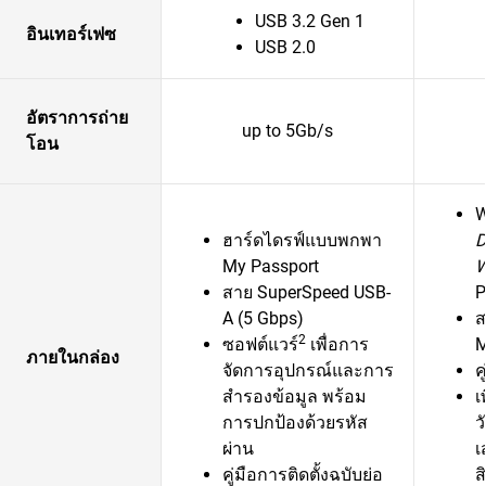
USB 3.2 Gen 1
อินเทอร์เฟซ
USB 2.0
อัตราการถ่าย
up to 5Gb/s
โอน
ฮาร์ดไดรฟ์แบบพกพา
D
My Passport
สาย SuperSpeed USB-
P
A (5 Gbps)
ส
2
ซอฟต์แวร์
เพื่อการ
M
ภายในกล่อง
จัดการอุปกรณ์และการ
ค
สำรองข้อมูล พร้อม
เ
การปกป้องด้วยรหัส
ว
ผ่าน
เ
คู่มือการติดตั้งฉบับย่อ
ส