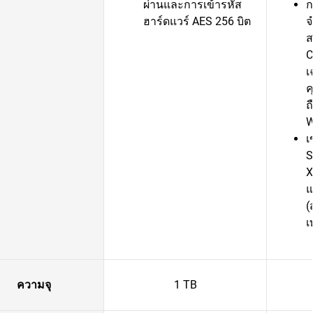
ผ่านและการเข้ารหัส
ก
ฮาร์ดแวร์ AES 256 บิต
จ
ส
C
เ
ค
ถ
เ
S
X
แ
(
เ
ความจุ
1 TB