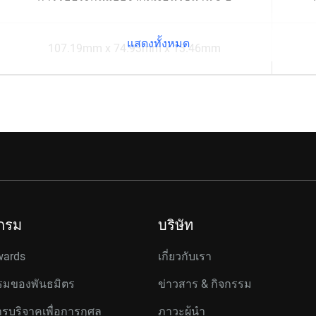
แสดงทั้งหมด
107.19mm x 74.93mm x 13.46mm
กรม
บริษัท
wards
เกี่ยวกับเรา
มของพันธมิตร
ข่าวสาร & กิจกรรม
รบริจาคเพื่อการกุศล
ภาวะผู้นำ