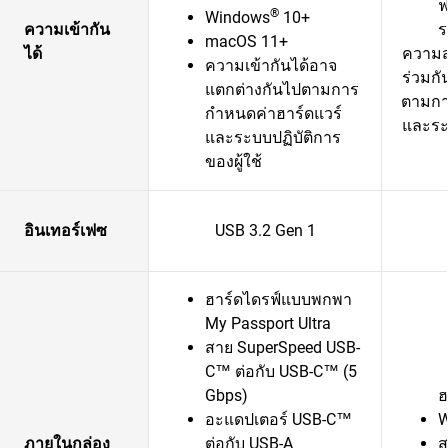
ฟ
®
Windows
10+
ความเข้ากัน
ร
macOS 11+
ได้
ความส
ความเข้ากันได้อาจ
ร่วมก
แตกต่างกันไปตามการ
ตามกา
กำหนดค่าฮาร์ดแวร์
และระบ
และระบบปฏิบัติการ
ของผู้ใช้
อินเทอร์เฟซ
USB 3.2 Gen 1
ฮาร์ดไดรฟ์แบบพกพา
My Passport Ultra
สาย SuperSpeed USB-
C™ ต่อกับ USB-C™ (5
Gbps)
ฮ
อะแดปเตอร์ USB-C™
W
ภายในกล่อง
ต่อกับ USB-A
ส