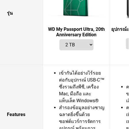
รุ่น
WD My Passport Ultra, 20th
อุปกรณ์
Anniversary Edition
เข้ากันได้อย่างไร้รอย
ต่อกับอุปกรณ์ USB-C™
ซึ่งรวมถึงพีซี, เครื่อง
ค
Mac, มือถือ และ
ข
แท็บเล็ต Windows®
เ
สำรองข้อมูลอย่างชาญ
ค
Features
ฉลาดยิ่งขึ้นด้วย
เ
ซอฟต์แวร์การจัดการ
เ
อุปกรณ์ พร้อมการ
ข