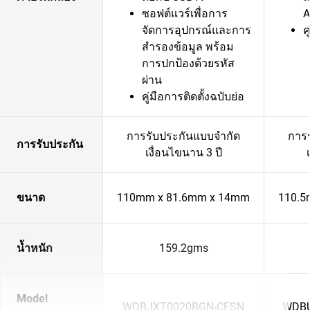
ซอฟต์แวร์เพื่อการ
A
จัดการอุปกรณ์และการ
ค
สำรองข้อมูล พร้อม
การปกป้องด้วยรหัส
ผ่าน
คู่มือการติดตั้งฉบับย่อ
การรับประกันแบบจำกัด
การ
การรับประกัน
เงื่อนไขนาน 3 ปี
ขนาด
110mm x 81.6mm x 14mm
110.5
น้ำหนัก
159.2gms
Model
WDBJXT0020BGN-CESN
WDBU