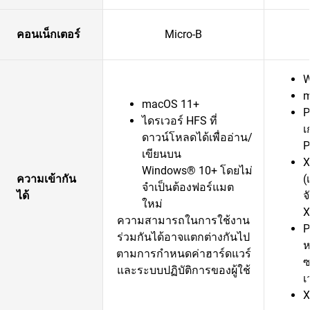
คอนเน็กเตอร์
Micro-B
W
m
macOS 11+
P
ไดรเวอร์ HFS ที่
เ
ดาวน์โหลดได้เพื่ออ่าน/
P
เขียนบน
X
Windows® 10+ โดยไม่
ความเข้ากัน
(
จำเป็นต้องฟอร์แมต
ได้
จ
ใหม่
X
ความสามารถในการใช้งาน
P
ร่วมกันได้อาจแตกต่างกันไป
ห
ตามการกำหนดค่าฮาร์ดแวร์
ซ
และระบบปฏิบัติการของผู้ใช้
เ
X