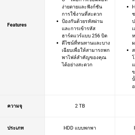
ง่ายดายและฟังก์ชัน
H
การใช้งานที่สะดวก
ช
ป้องกันด้วยรหัสผ่าน
ป
Features
และการเข้ารหัส
เ
ฮาร์ดแวร์แบบ 256 บิต
ห
ดีไซน์ที่ทนทานและบาง
ผ
เฉียบเพื่อให้สามารถพก
ส
พาไฟล์สำคัญของคุณ
โ
ได้อย่างสะดวก
แ
ข
น
อ
ความจุ
2 TB
ประเภท
HDD แบบพกพา