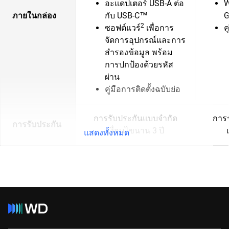
อะแดปเตอร์ USB-A ต่อ
W
ภายในกล่อง
กับ USB-C™
G
2
ซอฟต์แวร์
เพื่อการ
ค
จัดการอุปกรณ์และการ
สำรองข้อมูล พร้อม
การปกป้องด้วยรหัส
ผ่าน
คู่มือการติดตั้งฉบับย่อ
การรับประกันแบบจำกัด
การ
การรับประกัน
เงื่อนไขนาน 3 ปี
แสดงทั้งหมด